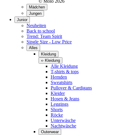
© Molo
2026
Mädchen
Jungen
Junior
Neuheiten
Back to school
Trend: Team Spirit
Single Size - Low Price
Alles
Kleidung
Kleidung
Alle Kleidung
T-shirts & tops
Hemden
Sweatshirts
Pullover & Cardigans
Kleider
Hosen & Jeans
Leggings
Shorts
Röcke
Unterwäsche
Nachtwäsche
Outerwear