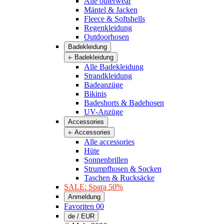
Alle outerwear
Mäntel & Jacken
Fleece & Softshells
Regenkleidung
Outdoorhosen
Badekleidung
Badekleidung
Alle Badekleidung
Strandkleidung
Badeanzüge
Bikinis
Badeshorts & Badehosen
UV-Anzüge
Accessories
Accessories
Alle accessories
Hüte
Sonnenbrillen
Strumpfhosen & Socken
Taschen & Rucksäcke
SALE: Spara 50%
Anmeldung
Favoriten
00
de / EUR