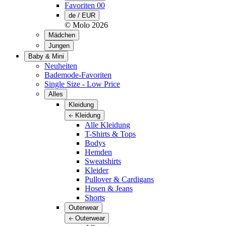
Favoriten
00
de / EUR
© Molo
2026
Mädchen
Jungen
Baby & Mini
Neuheiten
Bademode-Favoriten
Single Size - Low Price
Alles
Kleidung
Kleidung
Alle Kleidung
T-Shirts & Tops
Bodys
Hemden
Sweatshirts
Kleider
Pullover & Cardigans
Hosen & Jeans
Shorts
Outerwear
Outerwear