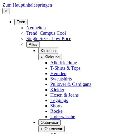
Zum Hauptinhalt springen
Teen
Neuheiten
Trend: Campus Cool
Single Size - Low Price
Alles
Kleidung
Kleidung
Alle Kleidung
T-Shirts & Tops
Hemden
Sweatshirts
Pullover & Cardigans
Kleider
Hosen & Jeans
Leggings
Shorts
Röcke
Unterwäsche
Outerwear
Outerwear