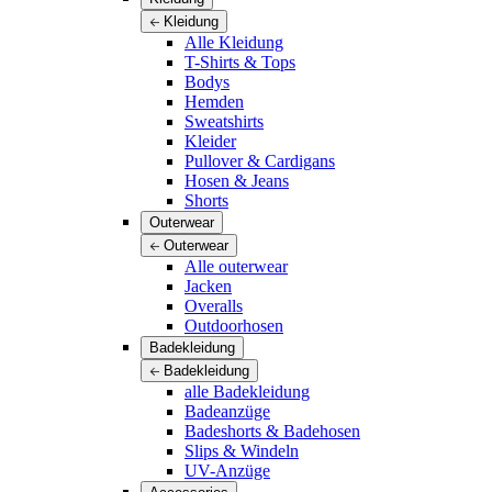
Kleidung
Alle Kleidung
T-Shirts & Tops
Bodys
Hemden
Sweatshirts
Kleider
Pullover & Cardigans
Hosen & Jeans
Shorts
Outerwear
Outerwear
Alle outerwear
Jacken
Overalls
Outdoorhosen
Badekleidung
Badekleidung
alle Badekleidung
Badeanzüge
Badeshorts & Badehosen
Slips & Windeln
UV-Anzüge