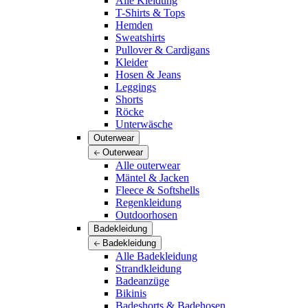
Alle Kleidung
T-Shirts & Tops
Hemden
Sweatshirts
Pullover & Cardigans
Kleider
Hosen & Jeans
Leggings
Shorts
Röcke
Unterwäsche
Outerwear
Outerwear
Alle outerwear
Mäntel & Jacken
Fleece & Softshells
Regenkleidung
Outdoorhosen
Badekleidung
Badekleidung
Alle Badekleidung
Strandkleidung
Badeanzüge
Bikinis
Badeshorts & Badehosen