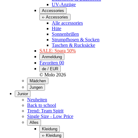
UV-Anzüge
Accessories
Accessories
Alle accessories
Hüte
Sonnenbrillen
Strumpfhosen & Socken
Taschen & Rucksäcke
SALE: Spara 50%
Anmeldung
Favoriten
00
de / EUR
© Molo
2026
Mädchen
Jungen
Junior
Neuheiten
Back to school
Trend: Team Spirit
Single Size - Low Price
Alles
Kleidung
Kleidung