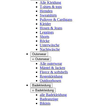
Alle Kleidung
T-shirts & tops
Hemden
Sweatshirts
Pullover & Cardigans
Kleider
Hosen & Jeans
Leggings
Shorts
Röcke
Unterwäsche
Nachtwäsche
Outerwear
Outerwear
Alle outerwear
Mäntel & Jacken
Fleece & softshells
Regenkleidung
Outdoorhosen
Badekleidung
Badekleidung
alle Badekleidung
Badeanzüge
Bikinis