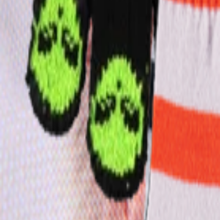
Dreng
Om os
Vores Historie
Ansvarlighed
Kontakt
Log ind
Favoritter
00
da / DKK
© Molo
2026
Log ind
Favoritter
00
da / DKK
© Molo
2026
Teen
Nyheder
Trend: Campus Cool
Single Size - Low Price
Alle
Tøj
Tøj