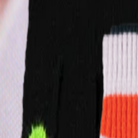
Alt overtøj
Jakker
Overalls
Overtræksbukser
Badetøj
Badetøj
Alt badetøj
Badedragter
Badeshorts & badebukser
Trusser & bleer
UV-dragter
Accessories
Accessories
Alle accessories
Hatte
Fodtøj
Tasker & rygsække
Handsker & vanter
SALE: Spar 50%
Log ind
Favoritter
00
da / DKK
© Molo
2026
Pige