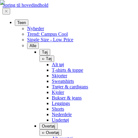
Spring til hovedindhold
Teen
Nyheder
Trend: Campus Cool
Single Size - Low Price
Alle
Tøj
Tøj
Alt tøj
T-shirts & toppe
Skjorter
Sweatshirts
Trøjer & cardigans
Kjoler
Bukser & jeans
Leggings
Shorts
Nederdele
Undertøj
Overtøj
Overtøj