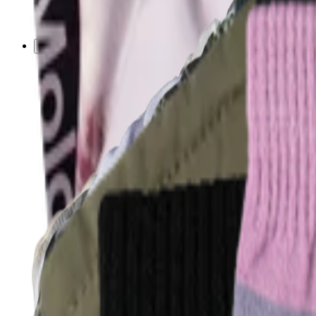
© Molo
2026
Pige
Dreng
Junior
Nyheder
Back to school
Trend: Team Spirit
Single Size - Low Price
Alle
Tøj
Tøj
Alt tøj
T-shirts & tops
Skjorter
Sweatshirts
Trøjer & cardigans
Kjoler
Bukser & jeans
Leggings
Shorts
Nederdele
Undertøj
Nattøj
Overtøj