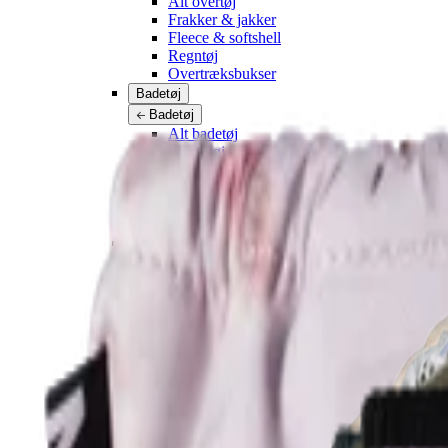
Alt overtøj
Frakker & jakker
Fleece & softshell
Regntøj
Overtræksbukser
Badetøj
Badetøj
Alt badetøj
Strandtøj
Badedragter
Bikinier
Badeshorts & badebukser
UV-dragter
Accessories
Accessories
Alle Accessories
Hatte
Solbriller
Strømpebukser & strømper
Tasker & rygsække
SALE: Spar 50%
Log ind
Favoritter
00
da / DKK