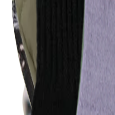
Overtøj
Alt overtøj
Frakker & jakker
Fleece & softshells
Regntøj
Overtræksbukser
Badetøj
Badetøj
Alt badetøj
Badedragter
Bikinier
Badeshorts & badebukser
UV-dragter
Strandtøj
Accessories
Accessories
Alle accessories
Hatte
Solbriller
Strømpebukser & strømper
Tasker & rygsække
Fodtøj
SALE: Spar 50%
Log ind