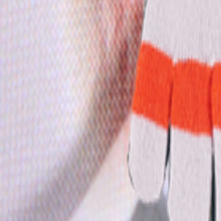
Alt tøj
T-shirts & toppe
Skjorter
Sweatshirts
Trøjer & cardigans
Kjoler
Bukser & jeans
Leggings
Shorts
Nederdele
Undertøj
Overtøj
Overtøj
Alt overtøj
Frakker & jakker
Fleece & softshell
Regntøj
Overtræksbukser
Badetøj
Badetøj
Alt badetøj
Strandtøj
Badedragter
Bikinier
Badeshorts & badebukser