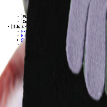
Favoritter
00
da / DKK
© Molo
2026
Pige
Dreng
Baby & Mini
Nyheder
Badetøjsfavoritter
Single Size - Low Price
Alle
Tøj
Tøj
Alt tøj
T-shirts & toppe
Bodies
Skjorter
Sweatshirts
Kjoler
Trøjer & cardigans
Bukser & jeans
Shorts
Overtøj
Overtøj